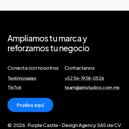
Ampliamos tu marca y
reforzamos tu negocio
Conecta con nosotros
Contactanos
Testimoniales
+52 56-1938-0526
TikTok
team@arkstudios.com.mx
P
r
u
é
b
a
a
q
u
í
©
2026
. Purple Castle – Design Agency SAS de CV