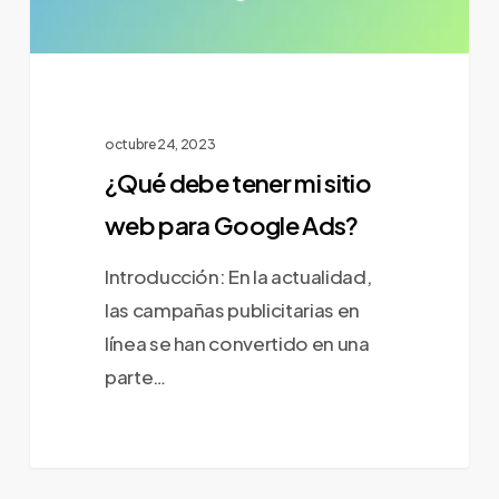
Google
Ads?
octubre 24, 2023
¿Qué debe tener mi sitio
web para Google Ads?
Introducción: En la actualidad,
las campañas publicitarias en
línea se han convertido en una
parte…