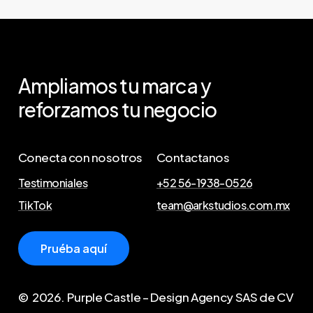
Ampliamos tu marca y
reforzamos tu negocio
Conecta con nosotros
Contactanos
Testimoniales
+52 56-1938-0526
TikTok
team@arkstudios.com.mx
P
r
u
é
b
a
a
q
u
í
©
2026
. Purple Castle – Design Agency SAS de CV