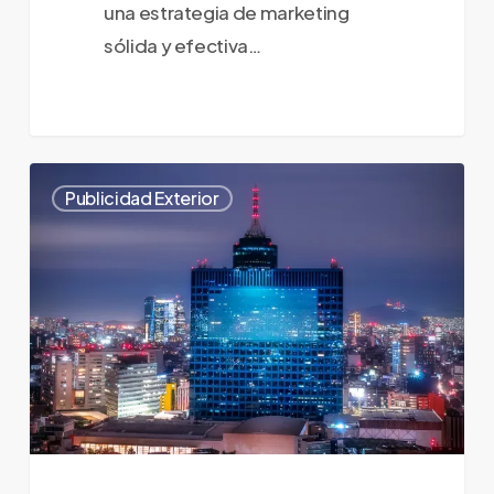
una estrategia de marketing
sólida y efectiva…
¡Una
0
Publicidad Exterior
Nueva
Dimensión
de
Creatividad
y
Comunicación!
Ark
Studios
LATAM