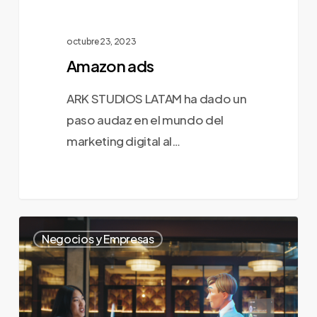
octubre 23, 2023
Amazon ads
ARK STUDIOS LATAM ha dado un
paso audaz en el mundo del
marketing digital al…
Los
0
Negocios y Empresas
Beneficios
de
Contratar
una