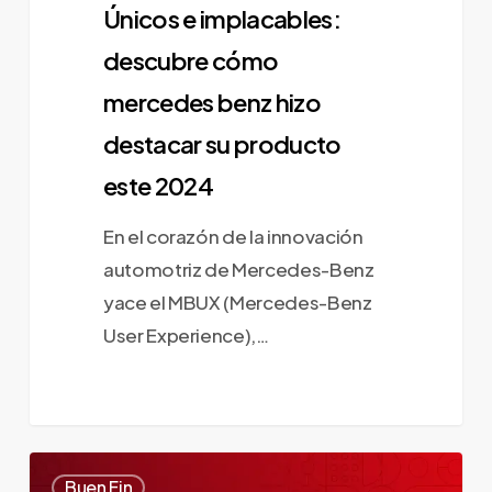
2024
Únicos e implacables:
descubre cómo
mercedes benz hizo
destacar su producto
este 2024
En el corazón de la innovación
automotriz de Mercedes-Benz
yace el MBUX (Mercedes-Benz
User Experience),…
¿Cuando
0
Buen Fin