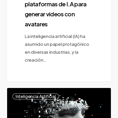
plataformas de I.A para
generar videos con
avatares
La inteligencia artificial (IA) ha
asumido un papel protagónico
en diversas industrias, y la
creación…
Ventajas
0
Inteligencia Artificial
y
desventajas
de