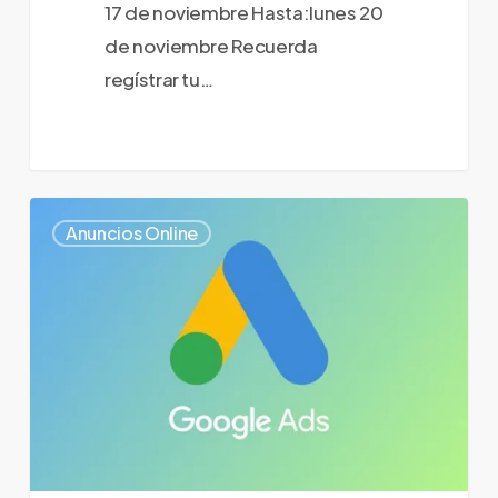
17 de noviembre Hasta:lunes 20
de noviembre Recuerda
regístrar tu…
¿Qué
0
Anuncios Online
debe
tener
mi
sitio
web
para
Google
Ads?