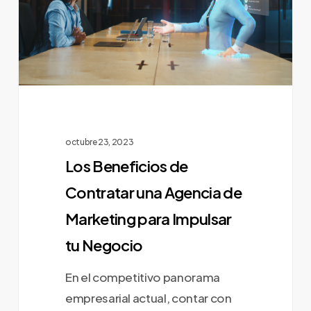
Agencia
de
Marketing
para
Impulsar
tu
Negocio
octubre 23, 2023
Los Beneficios de
Contratar una Agencia de
Marketing para Impulsar
tu Negocio
En el competitivo panorama
empresarial actual, contar con