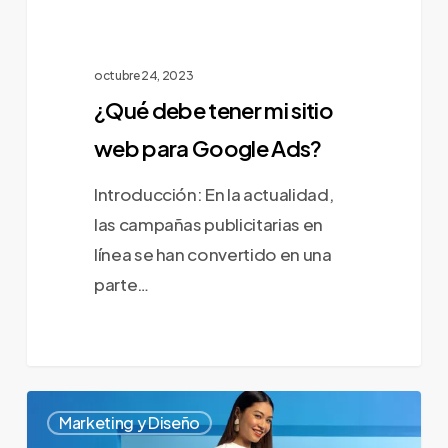
octubre 24, 2023
¿Qué debe tener mi sitio
web para Google Ads?
Introducción: En la actualidad,
las campañas publicitarias en
línea se han convertido en una
parte…
Potenciando
0
Marketing y Diseño
tu