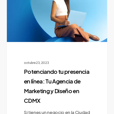
presencia
en
línea:
Tu
Agencia
de
Marketing
y
octubre 23, 2023
Diseño
Potenciando tu presencia
en
en línea: Tu Agencia de
CDMX
Marketing y Diseño en
CDMX
Si tienes un negocio en la Ciudad