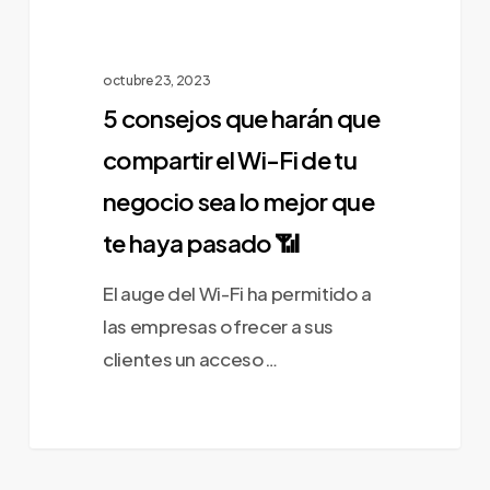
de
tu
negocio
octubre 23, 2023
sea
5 consejos que harán que
lo
compartir el Wi-Fi de tu
mejor
negocio sea lo mejor que
que
te haya pasado 📶
te
haya
El auge del Wi-Fi ha permitido a
pasado
las empresas ofrecer a sus
📶
clientes un acceso…