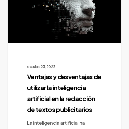
utilizar
la
inteligencia
artificial
en
la
redacción
de
octubre 23, 2023
textos
Ventajas y desventajas de
publicitarios
utilizar la inteligencia
artificial en la redacción
de textos publicitarios
La inteligencia artificial ha