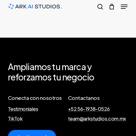
Menu
Skip
to
search
main
content
Ampliamos tu marca y
reforzamos tu negocio
Conecta con nosotros
Contactanos
Testimoniales
+52 56-1938-0526
TikTok
team@arkstudios.com.mx